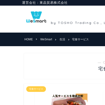
HOME
WeSmart
生活
宅食サービス
― 
宅
宅食サービス