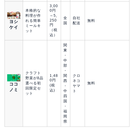
3,00
本格的な
0円
料理が作
～5,
全
自社
250
れる簡単
無料
ヨシ
国
配送
円
ミールキ
ケイ
（税
ット
込）
関
東
・
中
部
・
クラフト
1,48
関
クロ
野菜が8品
0円
西
ネコ
選べる初
無料
ココ
(税
・
ヤマ
回限定セ
ノミ
込)
中
ト
ット
四
国
・
福
岡
県