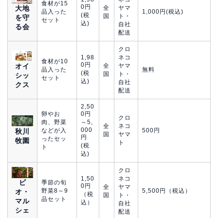
食材が15
0円
大地
全
ヤマ
品入った
1,000円(税込)
(税
国
ト・
を守
セット
込)
自社
る会
配送
クロ
1,98
ネコ
食材が10
0円
全
ヤマ
オイ
品入った
無料
(税
国
ト・
シッ
セット
込)
自社
クス
配送
2,50
卵やお
0円
クロ
肉、野菜
～5,
全
ネコ
000
などが入
500円
秋川
国
ヤマ
円
ったセッ
牧園
ト
(税
ト
込)
クロ
1,50
ネコ
ビ
季節の旬
0円
全
ヤマ
野菜8～9
5,500円（税込）
オ・
（税
国
ト・
品セット
マル
込）
自社
シェ
配送