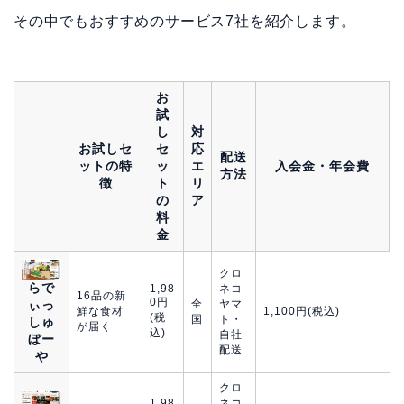
その中でもおすすめのサービス7社を紹介します。
お
試
し
対
お試しセ
セ
応
配送
ットの特
ッ
エ
入会金・年会費
方法
徴
ト
リ
の
ア
料
金
クロ
らで
1,98
ネコ
16品の新
0円
ぃっ
全
ヤマ
鮮な食材
1,100円(税込)
(税
国
ト・
しゅ
が届く
込)
自社
ぼー
配送
や
クロ
1,98
ネコ