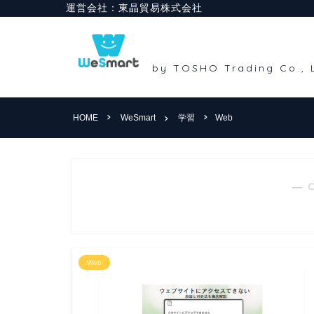
HOME
WeSmart
学習
Web
― 
Web